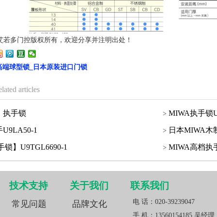
艾若多门控版权所有，欢迎分享并注明出处！
A高端球型锁_日本原装进口门锁
elated articles
）执手锁
MIWA执手锁U9
9LA50-1
日本MIWA
】U9TGL6690-1
MIWA高档执
技术支持
关于我们
联系我们
电 话：020-39239047
常见问题
品牌文化
手 机：13560154185 吴经理