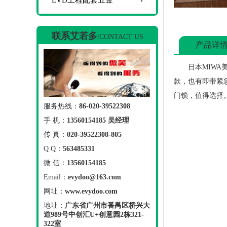
EVD工程配套五金
联系艾若多
/CONTACT US
产品详
日本MIWA
款，也有即带紧急
门锁，值得选择
服务热线：
86-020-39522308
手 机：
13560154185 吴经理
传 真：
020-39522308-805
Q Q：
563485331
微 信：
13560154185
Email：
evydoo@163.com
网址：
www.evydoo.com
地址：
广东省广州市番禺区桥兴大
道989号中创汇U+创意园2栋321-
322室