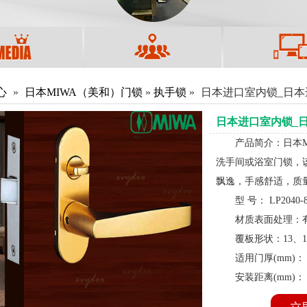
心
»
日本MIWA（美和）门锁
»
执手锁
»
日本进口室内锁_日本
日本进口室内锁_日
产品简介：日本
洗手间或浴室门锁，
飘逸，手感舒适，质
型 号： LP2040-
材质表面处理：
覆板形状：13、14
适用门厚(mm)： 33-
安装距离(mm)： 