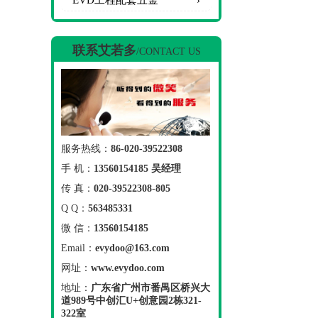
EVD工程配套五金
联系艾若多
/CONTACT US
服务热线：
86-020-39522308
手 机：
13560154185 吴经理
传 真：
020-39522308-805
Q Q：
563485331
微 信：
13560154185
Email：
evydoo@163.com
网址：
www.evydoo.com
地址：
广东省广州市番禺区桥兴大
道989号中创汇U+创意园2栋321-
322室