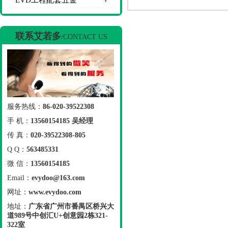
EVD工程配套五金
联系艾若多
/CONTACT US
服务热线：
86-020-39522308
手 机：
13560154185 吴经理
传 真：
020-39522308-805
Q Q：
563485331
微 信：
13560154185
Email：
evydoo@163.com
网址：
www.evydoo.com
地址：
广东省广州市番禺区桥兴大
道989号中创汇U+创意园2栋321-
322室