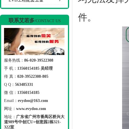
EVD工程配套五金
件。
联系艾若多
/CONTACT US
服务热线：
86-020-39522308
手 机：
13560154185 吴经理
传 真：
020-39522308-805
Q Q：
563485331
微 信：
13560154185
Email：
evydoo@163.com
网址：
www.evydoo.com
地址：
广东省广州市番禺区桥兴大
道989号中创汇U+创意园2栋321-
322室