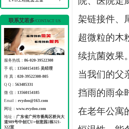
院、医院走
EVD工程配套五金
架链接件、
联系艾若多
/CONTACT US
超微粒的木
续抗菌效果
服务热线：
86-020-39522308
手 机：
13560154185 吴经理
当我们的父
传 真：
020-39522308-805
Q Q：
563485331
挡雨的雨伞
微 信：
13560154185
Email：
evydoo@163.com
在老年公寓
网址：
www.evydoo.com
地址：
广东省广州市番禺区桥兴大
道989号中创汇U+创意园2栋321-
322室